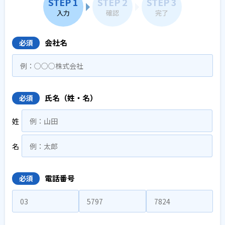
STEP 1
STEP 2
STEP 3
入力
確認
完了
会社名
必須
氏名（姓・名）
必須
姓
名
電話番号
必須