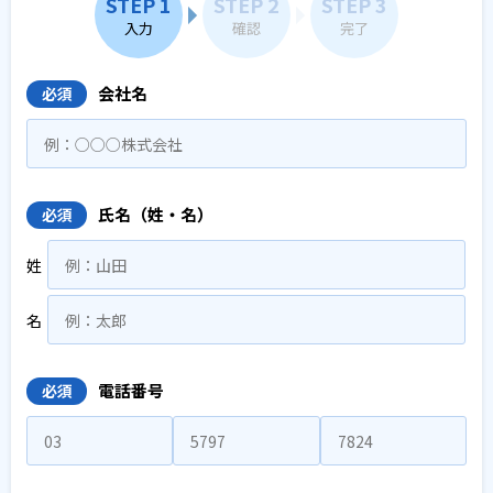
STEP 1
STEP 2
STEP 3
入力
確認
完了
会社名
必須
氏名（姓・名）
必須
姓
名
電話番号
必須