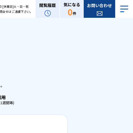
気になる
閲覧履歴
お問い合わせ
:00 [休業日]土・日・祝
0
問合せは ご遠慮下さい。
件
。
せ。
利用
1週間等)