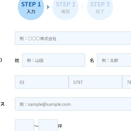
STEP 1
STEP 2
STEP 3
入力
確認
完了
名）
姓
名
レス
〜
坪