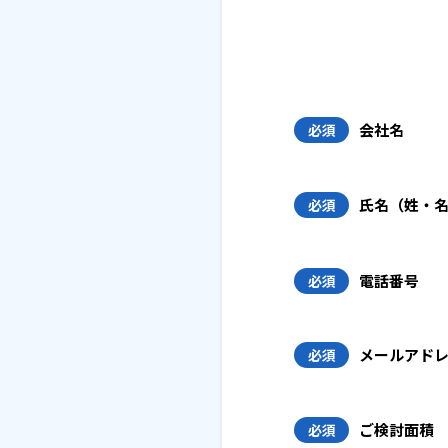
会社名
必須
氏名（姓・
必須
電話番号
必須
メールアド
必須
ご検討面積
必須