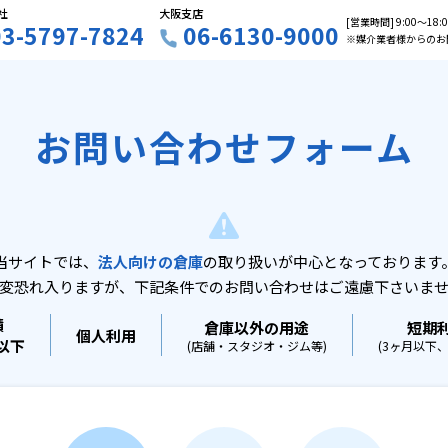
社
大阪支店
[営業時間] 9:00〜18
03-5797-7824
06-6130-9000
※媒介業者様からのお
お問い合わせフォーム
当サイトでは、
法人向けの倉庫
の取り扱いが中心となっております
変恐れ入りますが、下記条件でのお問い合わせはご遠慮下さいま
積
倉庫以外の用途
短期
個人利用
坪以下
(店舗・スタジオ・ジム等)
(3ヶ月以下、