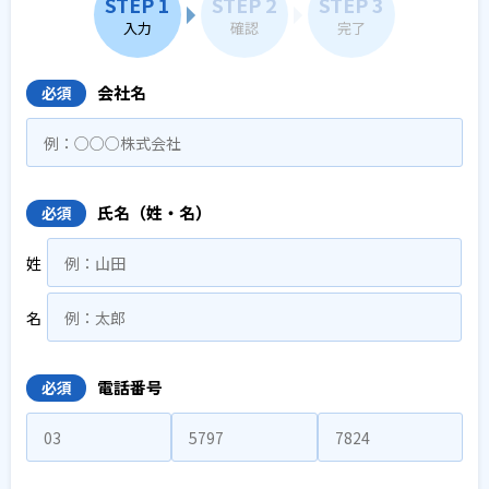
STEP 1
STEP 2
STEP 3
入力
確認
完了
会社名
必須
氏名（姓・名）
必須
姓
名
電話番号
必須