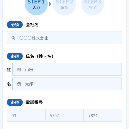
STEP 1
STEP 2
STEP 3
入力
確認
完了
会社名
必須
氏名（姓・名）
必須
姓
名
電話番号
必須