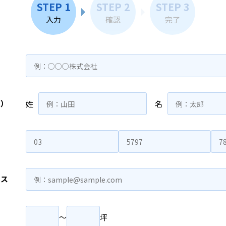
STEP 1
STEP 2
STEP 3
入力
確認
完了
名）
姓
名
レス
〜
坪