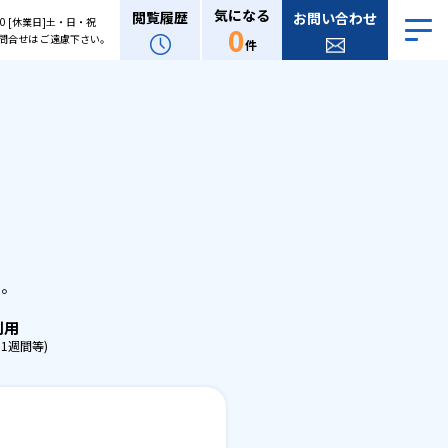
気になる
閲覧履歴
お問い合わせ
:00 [休業日]土・日・祝
0
問合せは ご遠慮下さい。
件
。
せ。
利用
1週間等)