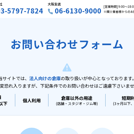
社
大阪支店
[営業時間] 9:00〜18
03-5797-7824
06-6130-9000
※媒介業者様からのお
お問い合わせフォーム
当サイトでは、
法人向けの倉庫
の取り扱いが中心となっております
変恐れ入りますが、下記条件でのお問い合わせはご遠慮下さいま
積
倉庫以外の用途
短期
個人利用
坪以下
(店舗・スタジオ・ジム等)
(3ヶ月以下、