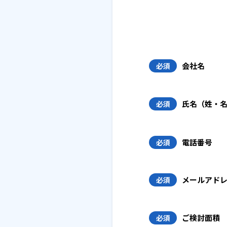
会社名
必須
氏名（姓・
必須
電話番号
必須
メールアド
必須
ご検討面積
必須